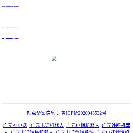
解决方案
关于我们
地区站点
地区地图
文章地图
微信二维码
站点备案信息 ：鲁ICP备2020043532号
广元AI电话
广元电话机器人
广元电销机器人
广元外呼机器
人
广元电话销售机器人
广元电话营销系统
广元电话营销机