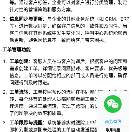
等。通过客户标签，企业可以对客户进行分类管理，制定
针对性的营销策略和服务方案。
信息同步与更新
：与企业的其他业务系统（如 CRM、ERP
等）进行数据同步，确保客户信息的一致性和及时性。当
客户信息在其他系统中发生变化时，呼叫中心系统能够自
动更新，避免因信息不一致而给客户带来困扰。
工单管理功能
工单创建
：客服人员在与客户沟通后，根据客户的问题和
需求创建工单，详细记录问题描述、客户要求、优先级等
信息。工单可以分配给相应的部门或人员进行处理，确保
问题得到及时跟进。
工单流转
：工单按照预设的流程在不同部门和人员之间流
转，每个环节的处理人员都能够看到工单的详细信息和处
理进度。通过工单流转，实现了跨部门的协同工作，提高
了问题解决的效率和质量。
商务微信
工单跟踪与提醒
：系统能够实时跟踪工单的处理进度，对
即将到期或逾期未处理的工单自动发送提醒通知，确保工
联系电话