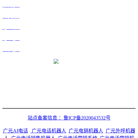
解决方案
关于我们
地区站点
地区地图
文章地图
微信二维码
站点备案信息 ：鲁ICP备2020043532号
广元AI电话
广元电话机器人
广元电销机器人
广元外呼机器